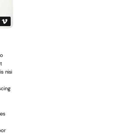
do
t
s nisi
scing
ies
por