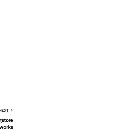
NEXT
gstore
works