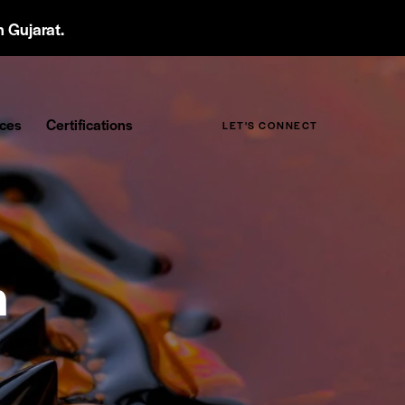
 Gujarat.
ices
Certifications
LET'S CONNECT
h