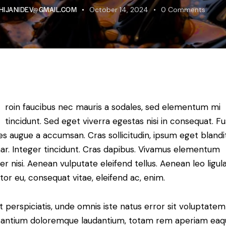
HIJANIDEV@GMAIL.COM
October 14, 2024
0
Comments
roin faucibus nec mauris a sodales, sed elementum mi
tincidunt. Sed eget viverra egestas nisi in consequat. F
es augue a accumsan. Cras sollicitudin, ipsum eget blandi
nar. Integer tincidunt. Cras dapibus. Vivamus elementum
r nisi. Aenean vulputate eleifend tellus. Aenean leo ligula
itor eu, consequat vitae, eleifend ac, enim.
t perspiciatis, unde omnis iste natus error sit voluptatem
antium doloremque laudantium, totam rem aperiam eaq