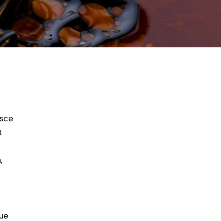
usce
t
,
ue