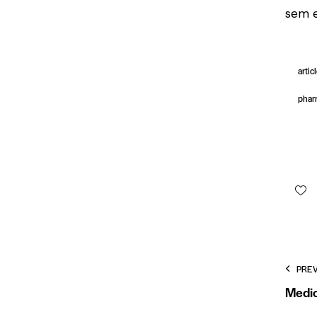
sem e
artic
phar
PRE
Medic