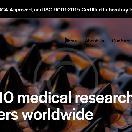
DCA-Approved, and ISO 9001:2015-Certified Laboratory in
Home
About Us
Our Serv
10 medical researc
ers worldwide