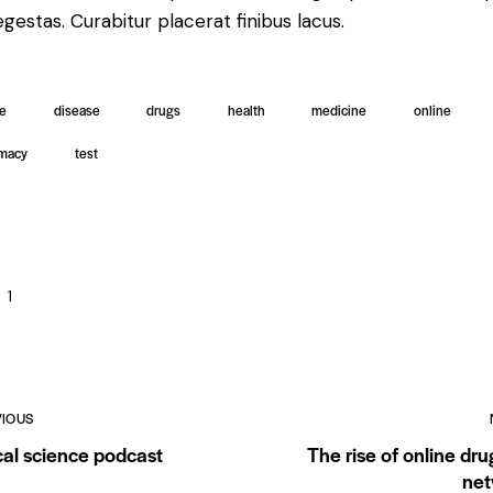
gestas. Curabitur placerat finibus lacus.
le
disease
drugs
health
medicine
online
macy
test
1
VIOUS
al science podcast
The rise of online dru
net