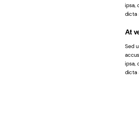
ipsa,
dicta
At v
Sed u
accus
ipsa,
dicta 