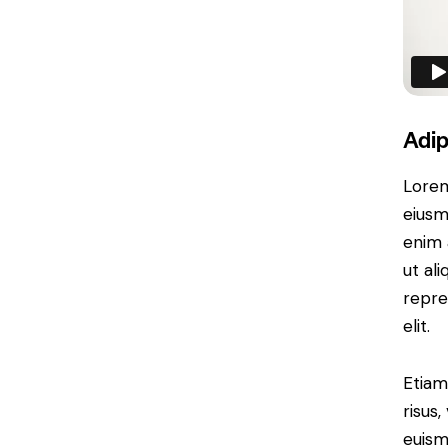
Adip
Lorem
eiusm
enim 
ut al
repre
elit.
Etiam
risus
euism