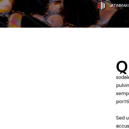
JATINMAK
Q
sodal
pulvi
sempe
portt
Sed u
accus