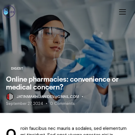
DIGEST
Online pharmacies: convenience or
medical concern?
JATINMAKHIJANIDEV@GMAIL.COM
September 27, 2024
0
Comments
Q
roin faucibus nec mauris a sodales, sed elementum