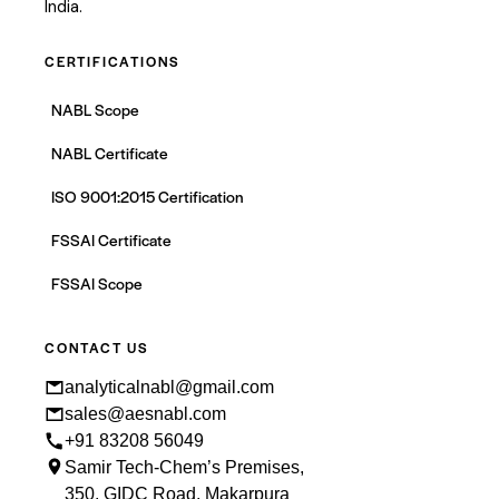
India.
CERTIFICATIONS
NABL Scope
NABL Certificate
ISO 9001:2015 Certification
FSSAI Certificate
FSSAI Scope
CONTACT US
analyticalnabl@gmail.com
sales@aesnabl.com
+91 83208 56049
Samir Tech-Chem’s Premises,
350, GIDC Road, Makarpura