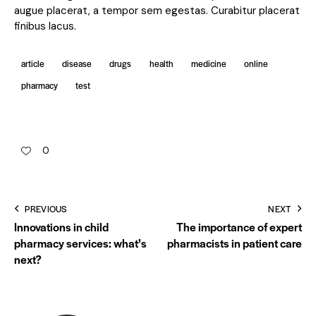
augue placerat, a tempor sem egestas. Curabitur placerat
finibus lacus.
article
disease
drugs
health
medicine
online
pharmacy
test
0
PREVIOUS
NEXT
Innovations in child
The importance of expert
pharmacy services: what’s
pharmacists in patient care
next?